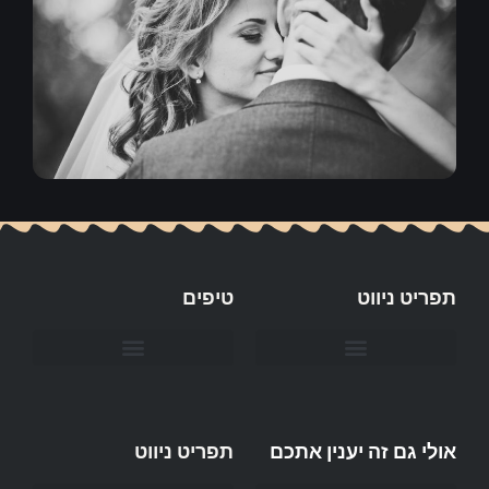
תפריט ניווט
טיפים
חשוב לדעת כשפונים אל חברת קייטרינג לאירוע?
אולי גם זה יענין אתכם
תפריט ניווט