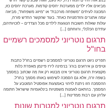
מביאים אליו ילדים ממערכות יחסים קודמות. מערכת יחסים כזו,
המכונה לעיתים "משפחה מורכבת" או "מיזוג משפחות", מביאה
עמה אתגרים והזדמנויות כאחד. בעוד שהקשר החדש פורח,
עולות שאלות חשובות הנוגעות לילדים מכל הצדדים – לזכויותיהם,
עתידם הכלכלי, ורווחתם […]
תרגום נוטריוני למסמכים רשמיים
בחו"ל
תפריט ניווט תרגום נוטריוני למסמכים רשמיים בחו"ל כתבות
וטיפים גן אירועים בורג' בנימינה לירז פיינמן מאפרת כלות
מקצועית תרגום נוטריוני אינו מבטא רק את מה שכתוב במסמך
בשפה זרה, אלא גם הסמכה לשימוש באותו מסמך בחו"ל.
ההסמכה הזו ניתנת לזיהוי באמצעות אפוסטיל המוטבע על
המסמך. בהתאם לאמנות משפטיות בינלאומיות שישראל חתומה
עליהן עם רבות ממדינות […]
תרגום נוטריוני למטרות שונות