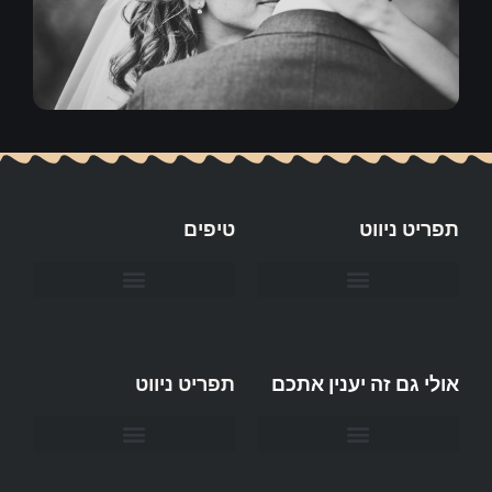
תפריט ניווט
טיפים
חשוב לדעת כשפונים אל חברת קייטרינג לאירוע?
אולי גם זה יענין אתכם
תפריט ניווט
צילום משפחות לפני החתונה