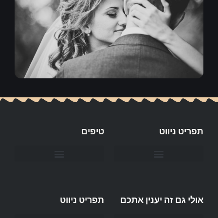
תפריט ניווט
טיפים
חשוב לדעת כשפונים אל חברת קייטרינג לאירוע?
אולי גם זה יענין אתכם
תפריט ניווט